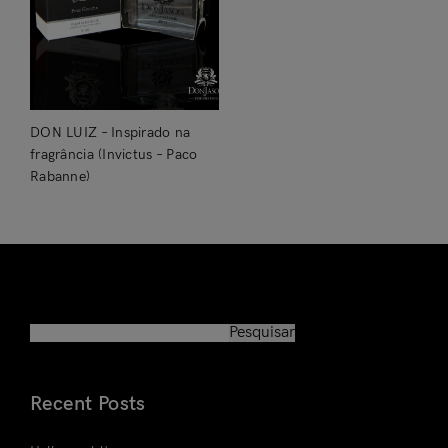
DON LUIZ – Inspirado na
fragrância (Invictus – Paco
Rabanne)
Pesquisar
Pesquisar
Recent Posts