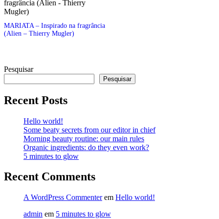
MARIATA – Inspirado na fragrância
(Alien – Thierry Mugler)
Pesquisar
Pesquisar
Recent Posts
Hello world!
Some beaty secrets from our editor in chief
Morning beauty routine: our main rules
Organic ingredients: do they even work?
5 minutes to glow
Recent Comments
A WordPress Commenter
em
Hello world!
admin
em
5 minutes to glow