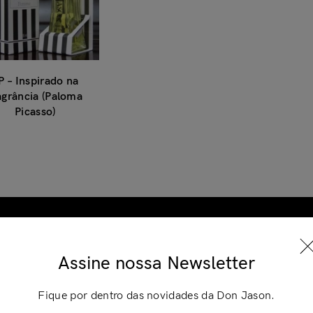
P – Inspirado na
agrância (Paloma
Picasso)
Entrar
×
Assine nossa Newsletter
ts
Recent
Fique por dentro das novidades da Don Jason.
Comments
Relembrar
Perdeu a Senha?