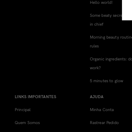
Hello world!
Some beaty secrets fr
in chief
Morning beauty routin
rules
Organic ingredients: d
work?
5 minutes to glow
LINKS IMPORTANTES
AJUDA
Principal
Minha Conta
Quem Somos
Rastrear Pedido