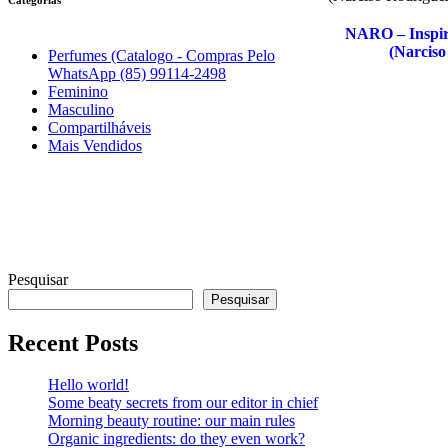
NARO – Inspir
(Narciso
Perfumes (Catalogo - Compras Pelo
WhatsApp (85) 99114-2498
Feminino
Masculino
Compartilháveis
Mais Vendidos
Pesquisar
Pesquisar
Recent Posts
Hello world!
Some beaty secrets from our editor in chief
Morning beauty routine: our main rules
Organic ingredients: do they even work?