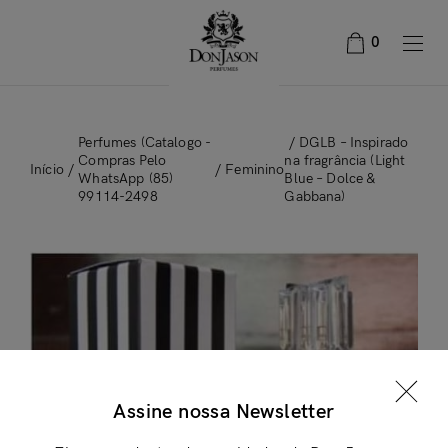
0
Perfumes (Catalogo -
/ DGLB – Inspirado
Compras Pelo
na fragrância (Light
Início
/
/
Feminino
WhatsApp (85)
Blue – Dolce &
99114-2498
Gabbana)
×
Assine nossa Newsletter