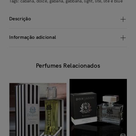
Tags:
cabana
,
dolce
,
gabana
,
gabbana
,
light
,
lite
,
lite e blue
Descrição
Informação adicional
Perfumes Relacionados