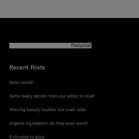
Relembrar
Perdeu a Senha?
Pesquisar
Pesquisar
Não tem uma conta?
Cadastre-se
Recent Posts
Hello world!
Some beaty secrets from our editor in chief
Morning beauty routine: our main rules
Organic ingredients: do they even work?
5 minutes to glow