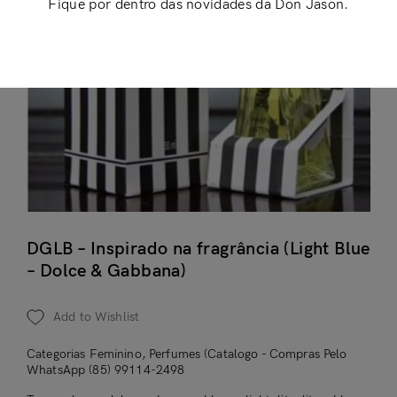
Fique por dentro das novidades da Don Jason.
DGLB – Inspirado na fragrância (Light Blue
– Dolce & Gabbana)
Add to Wishlist
Categorias
Feminino
,
Perfumes (Catalogo - Compras Pelo
WhatsApp (85) 99114-2498