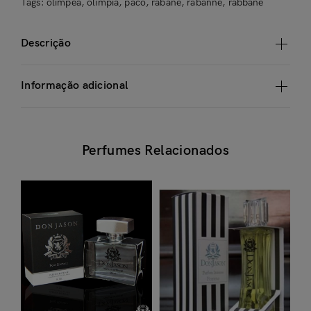
Tags:
olimpea
,
olimpia
,
paco
,
rabane
,
rabanne
,
rabbane
Descrição
Informação adicional
Perfumes Relacionados