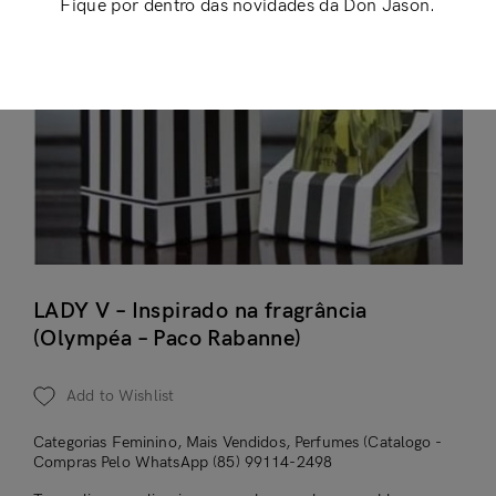
Fique por dentro das novidades da Don Jason.
LADY V – Inspirado na fragrância
(Olympéa – Paco Rabanne)
Add to Wishlist
Categorias
Feminino
,
Mais Vendidos
,
Perfumes (Catalogo -
Compras Pelo WhatsApp (85) 99114-2498