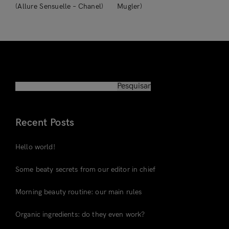
(Allure Sensuelle – Chanel)
Mugler)
Relembrar
Perdeu a Senha?
Pesquisar
Não tem uma conta?
Pesquisar
Cadastre-se
Recent Posts
Hello world!
Some beaty secrets from our editor in chief
Morning beauty routine: our main rules
Organic ingredients: do they even work?