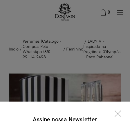
0
Perfumes (Catalogo -
/ LADY V –
Compras Pelo
Inspirado na
Início
/
/
Feminino
WhatsApp (85)
fragrância (Olympéa
99114-2498
– Paco Rabanne)
×
Assine nossa Newsletter