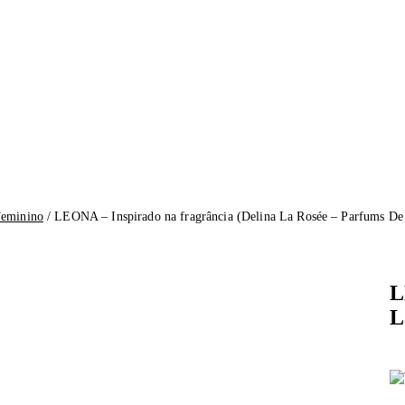
eminino
/ LEONA – Inspirado na fragrância (Delina La Rosée – Parfums De
L
L