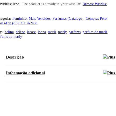
The product is already in your wishlist!
Browse Wishlist
tegorias
Feminino
,
Mais Vendidos
,
Perfumes (Catalogo - Compras Pelo
atsApp (85) 99114-2498
gs:
delina
,
deline
,
larose
,
leona
,
marli
,
marly
,
parfams
,
parfum de marli
,
rfums de marly
Descrição
Informação adicional