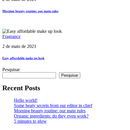
Morning beauty routine: our main rules
Fragrance
2 de maio de 2021
Easy affordable make up look
Pesquisar
Pesquisar
Recent Posts
Hello world!
Some beaty secrets from our editor in chief
Morning beauty routine: our main rules
Organic ingredients: do they even work?
5 minutes to glow